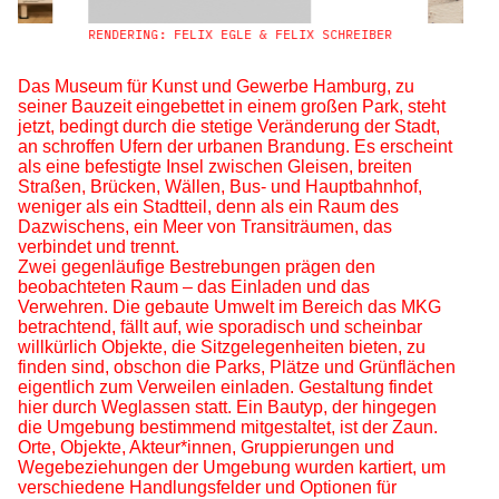
GLE
RENDERING: FELIX EGLE & FELIX SCHREIBER
Das Museum für Kunst und Gewerbe Hamburg, zu
seiner Bauzeit eingebettet in einem großen Park, steht
jetzt, bedingt durch die stetige Veränderung der Stadt,
an schroffen Ufern der urbanen Brandung. Es erscheint
als eine befestigte Insel zwischen Gleisen, breiten
Straßen, Brücken, Wällen, Bus- und Hauptbahnhof,
weniger als ein Stadtteil, denn als ein Raum des
Dazwischens, ein Meer von Transiträumen, das
verbindet und trennt.
Zwei gegenläufige Bestrebungen prägen den
beobachteten Raum – das Einladen und das
Verwehren. Die gebaute Umwelt im Bereich das MKG
betrachtend, fällt auf, wie sporadisch und scheinbar
willkürlich Objekte, die Sitzgelegenheiten bieten, zu
finden sind, obschon die Parks, Plätze und Grünflächen
eigentlich zum Verweilen einladen. Gestaltung findet
hier durch Weglassen statt. Ein Bautyp, der hingegen
die Umgebung bestimmend mitgestaltet, ist der Zaun.
Orte, Objekte, Akteur*innen, Gruppierungen und
Wegebeziehungen der Umgebung wurden kartiert, um
verschiedene Handlungsfelder und Optionen für