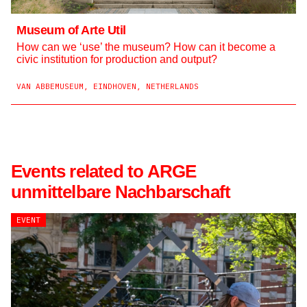
Museum of Arte Util
How can we ‘use’ the museum? How can it become a
civic institution for production and output?
VAN ABBEMUSEUM, EINDHOVEN, NETHERLANDS
Events related to ARGE
unmittelbare Nachbarschaft
EVENT