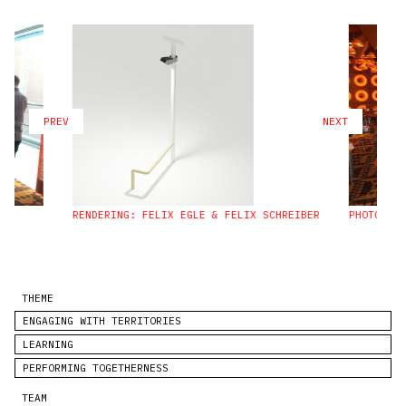
PREV
NEXT
RENDERING: FELIX EGLE & FELIX SCHREIBER
PHOTO: FE
THEME
ENGAGING WITH TERRITORIES
LEARNING
PERFORMING TOGETHERNESS
TEAM